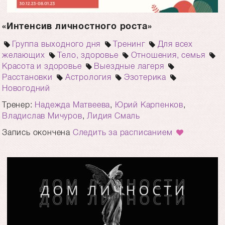
«Интенсив личностного роста»
Группа выходного дня
Тренинг
Для всех
желающих
Тело, здоровье
Отношения, семья
Красота и здоровье
Выездные лагеря
Расстановки
Астрология
Эзотерика
Новогодний
Тренер:
Надежда Матвеева
,
Юрий Карпенков
,
Владислав Мичуров
,
Лидия Смаль
Запись окончена
Следить за расписанием