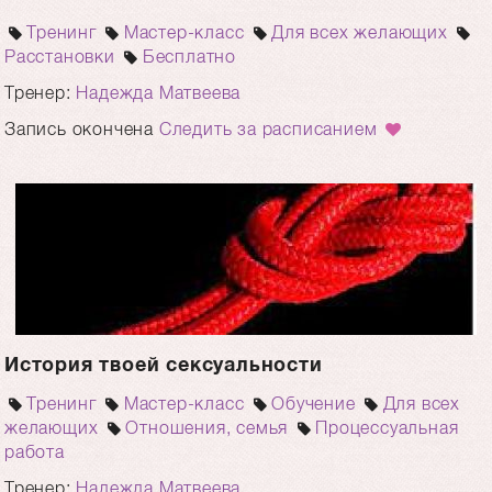
Тренинг
Мастер-класс
Для всех желающих
Расстановки
Бесплатно
Тренер:
Надежда Матвеева
Запись окончена
Следить за расписанием
История твоей сексуальности
Тренинг
Мастер-класс
Обучение
Для всех
желающих
Отношения, семья
Процессуальная
работа
Тренер:
Надежда Матвеева