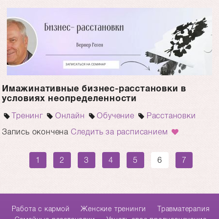
Имажинативные бизнес-расстановки в
условиях неопределенности
Тренинг
Онлайн
Обучение
Расстановки
Запись окончена
Следить за расписанием
1
2
3
4
5
6
7
Работа с кармой
Женские тренинги
Травматерапия