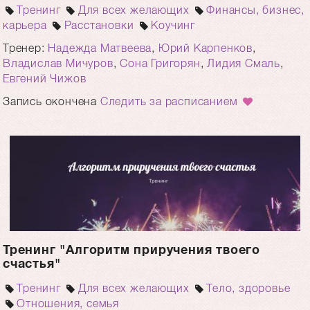
Тренинг
Для всех желающих
Финансы, бизнес,
карьера
Расстановки
Коучинг
Тренер:
Надежда Матвеева
,
Юрий Карпенков
,
Владислав Мичуров
,
Сона Григорян
,
Лидия Смаль
,
Евгений Чижов
Запись окончена
Следить за расписанием
Тренинг "Алгоритм приручения твоего
счастья"
Тренинг
Для всех желающих
Тело, здоровье
Отношения, семья