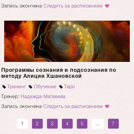
Запись окончена
Следить за расписанием
Программы сознания и подсознания по
методу Алиции Хшановской
Тренинг
Обучение
Таро
Тренер:
Надежда Матвеева
Запись окончена
Следить за расписанием
1
2
3
4
5
...
7