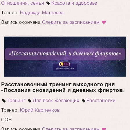
Отношения, семья
Красота и здоровье
Тренер:
Надежда Матвеева
Запись окончена
Следить за расписанием
Расстановочный тренинг выходного дня
«Послания сновидений и дневных флиртов»
Тренинг
Для всех желающих
Расстановки
Тренер:
Юрий Карпенков
СОН
Запись окончена
Следить за расписанием