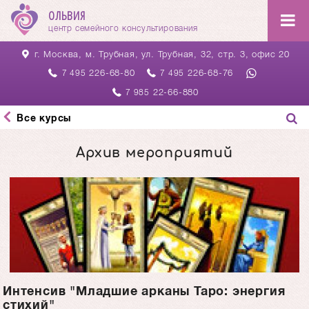
ОЛЬВИЯ
центр семейного консультирования
г. Москва, м. Трубная,
ул. Трубная, 32, стр. 3, офис 20
226-68-80
226-68-76
7 495
7 495
22-66-880
7 985
Все курсы
Архив мероприятий
Интенсив "Младшие арканы Таро: энергия
стихий"