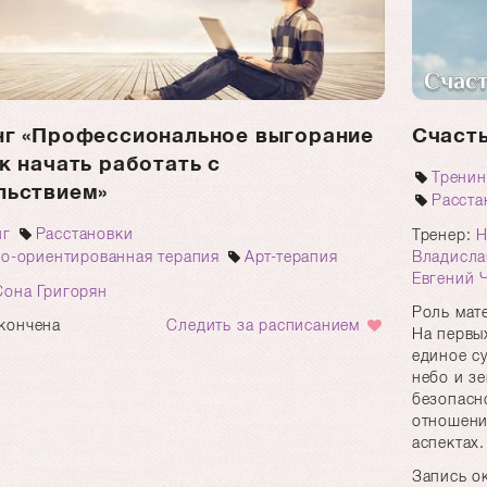
нг «Профессиональное выгорание
Счаст
к начать работать с
Тренин
льствием»
Расста
нг
Расстановки
Тренер:
Н
но-ориентированная терапия
Арт-терапия
Владисла
Евгений 
Сона Григорян
Роль мат
кончена
Следить за расписанием
На первы
единое су
небо и зе
безопасн
отношени
аспектах.
Запись о