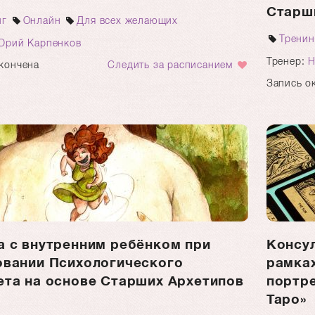
Старш
нг
Онлайн
Для всех желающих
Тренин
Юрий Карпенков
Тренер:
Н
кончена
Следить за расписанием
Запись о
а с внутренним ребёнком при
Консу
овании Психологического
рамка
ета на основе Старших Архетипов
портре
Таро»