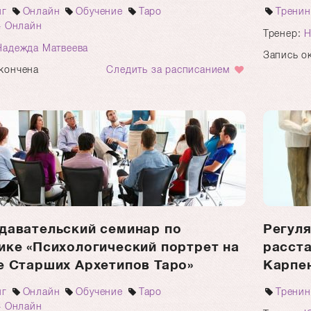
нг
Онлайн
Обучение
Таро
Тренин
+ Онлайн
Тренер:
Н
Надежда Матвеева
Запись о
кончена
Следить за расписанием
давательский семинар по
Регуля
ике «Психологический портрет на
расст
е Старших Архетипов Таро»
Карпе
нг
Онлайн
Обучение
Таро
Тренин
+ Онлайн