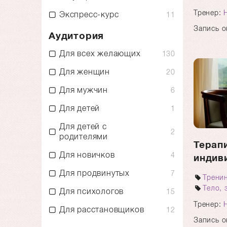
Тренер:
Экспресс-курс
11
Запись о
Аудитория
Для всех желающих
130
Для женщин
20
Для мужчин
6
Для детей
1
Для детей с
2
родителями
Терапи
Для новичков
4
индив
Для продвинутых
7
Трени
Тело, 
Для психологов
15
Тренер:
Для расстановщиков
12
Запись о