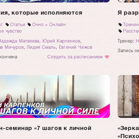
ия, которые исполняются
Я раз
нг
Статьи
Очно + Онлайн
Тренин
е чувство
Расста
Надежда Матвеева
,
Юрий Карпенков
,
Тренер:
Н
ав Мичуров
,
Лидия Смаль
,
Евгений Чижов
Запись о
кончена
Следить за расписанием
н-семинар «7 шагов к личной
«Зерка
«Психо