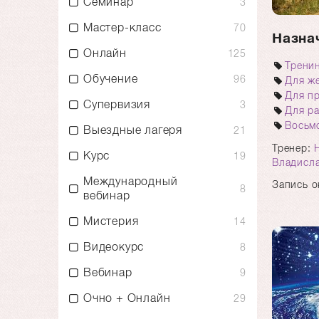
Семинар
3
Мастер-класс
70
Назна
Онлайн
125
Трени
Обучение
96
Для ж
Для п
Супервизия
3
Для р
Восьмо
Выездные лагеря
21
Тренер:
Курс
19
Владисл
Международный
Запись о
8
вебинар
Мистерия
14
Видеокурс
8
Вебинар
9
Очно + Онлайн
29