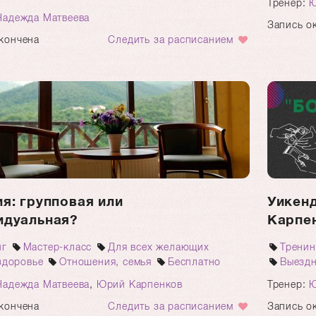
Тренер:
Ю
Надежда Матвеева
Запись о
кончена
Следить за расписанием
я: групповая или
Уикенд
идуальная?
Карпе
нг
Мастер-класс
Для всех желающих
Тренин
здоровье
Отношения, семья
Бесплатно
Выездн
Надежда Матвеева
,
Юрий Карпенков
Тренер:
Ю
кончена
Следить за расписанием
Запись о