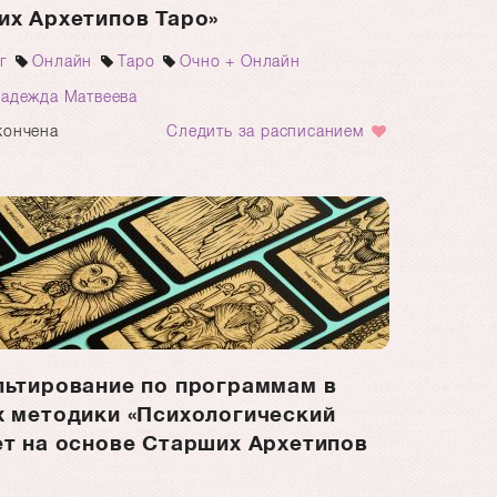
их Архетипов Таро»
г
Онлайн
Таро
Очно + Онлайн
адежда Матвеева
кончена
Следить за расписанием
льтирование по программам в
х методики «Психологический
т на основе Старших Архетипов