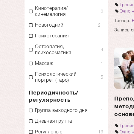
Трени
Кинотерапия/
Очно 
2
синемалогия
Тренер:
Новогодний
21
Запись о
Психотерапия
1
Остеопатия,
4
психосоматика
Массаж
1
Психологический
5
портрет (таро)
Периодичность/
Препо
регулярность
метод
Группа выходного дня
1
основ
Дневная группа
1
Трени
Регулярные
Очно 
19