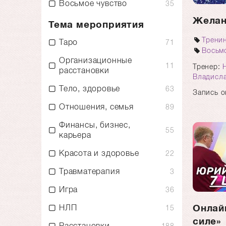
Восьмое чувство
35
Желан
Тема мероприятия
Трени
Таро
71
Восьмо
Организационные
11
Тренер:
расстановки
Владисл
Тело, здоровье
63
Запись о
Отношения, семья
89
Финансы, бизнес,
55
карьера
Красота и здоровье
22
Травматерапия
3
Игра
36
Онлай
НЛП
15
силе»
Расстановки