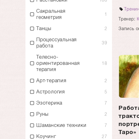
188
Трени
Сакральная
1
геометрия
Тренер:
Танцы
Запись о
2
Процессуальная
39
работа
Телесно-
ориентированная
18
терапия
Арт-терапия
2
Астрология
5
Эзотерика
7
Работ
Руны
2
тракт
портр
Шаманские техники
7
Таро»
Коучинг
27