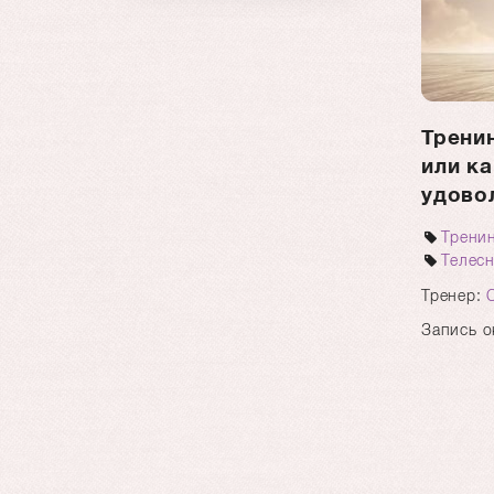
Трени
или ка
удово
Трени
Телес
Тренер:
Запись о