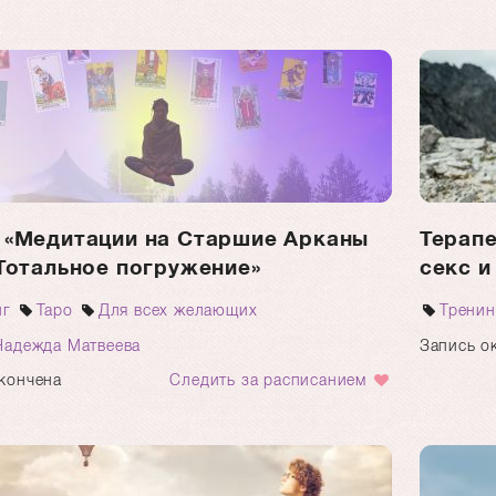
 «Медитации на Старшие Арканы
Терапе
 Тотальное погружение»
секс 
нг
Таро
Для всех желающих
Тренин
Надежда Матвеева
Запись о
кончена
Следить за расписанием