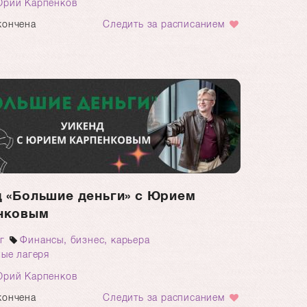
рий Карпенков
кончена
Следить за расписанием
 «Большие деньги» с Юрием
нковым
г
Финансы, бизнес, карьера
ые лагеря
рий Карпенков
кончена
Следить за расписанием