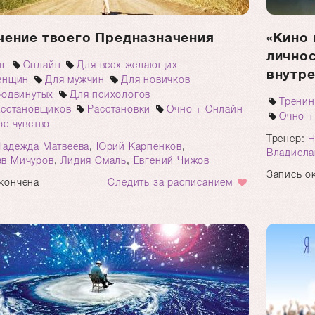
чение твоего Предназначения
«Кино 
личнос
нг
Онлайн
Для всех желающих
внутре
енщин
Для мужчин
Для новичков
родвинутых
Для психологов
Тренин
асстановщиков
Расстановки
Очно + Онлайн
Очно +
е чувство
Тренер:
Н
Надежда Матвеева
,
Юрий Карпенков
,
Владисла
ав Мичуров
,
Лидия Смаль
,
Евгений Чижов
Запись о
кончена
Следить за расписанием