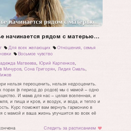
ье начинается рядом с матерью…
г
Для всех желающих
Отношения, семья
новки
Восьмое чувство
адежда Матвеева
,
Юрий Карпенков
,
в Мичуров
,
Сона Григорян
,
Лидия Смаль
,
Чижов
ери нельзя переоценить, нельзя недооценить.
х порах (в период до родов) мы с мамой – одно
щество. И мама для нас – целая вселенная, и
мля, и пища и кров, и воздух, и вода, и тепло и
ость. Курс поможет вам вернуть гармонию в
я с мамой и ваша жизнь улучшится во всех её
кончена
Следить за расписанием