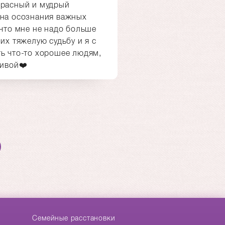
красный и мудрый
 на осознания важных
 что мне не надо больше
их тяжелую судьбу и я с
ь что-то хорошее людям,
ливой❤️
Cемейные расстановки