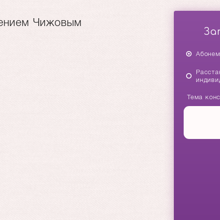
гением Чижовым
За
Абонем
Расста
индиви
Тема кон