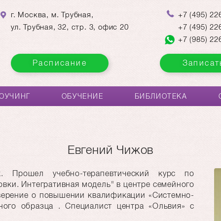
г. Москва, м. Трубная,
+7
(495)
226
ул. Трубная, 32, стр. 3, офис 20
+7
(495)
226
+7
(985)
226
Расписание
Записат
ОУЧИНГ
ОБУЧЕНИЕ
БИБЛИОТЕКА
Евгений Чижов
. Прошел учебно-терапевтический курс по
вки. Интегративная модель" в центре семейного
оверение о повышении квалификации «Системно-
ного образца . Специалист центра «Ольвия» с