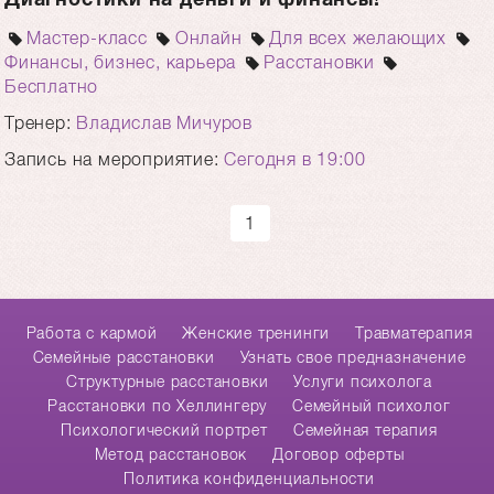
Мастер-класс
Онлайн
Для всех желающих
Финансы, бизнес, карьера
Расстановки
Бесплатно
Тренер:
Владислав Мичуров
Запись на мероприятие:
Сегодня в 19:00
1
Работа с кармой
Женские тренинги
Травматерапия
Cемейные расстановки
Узнать свое предназначение
Структурные расстановки
Услуги психолога
Расстановки по Хеллингеру
Семейный психолог
Психологический портрет
Семейная терапия
Метод расстановок
Договор оферты
Политика конфиденциальности