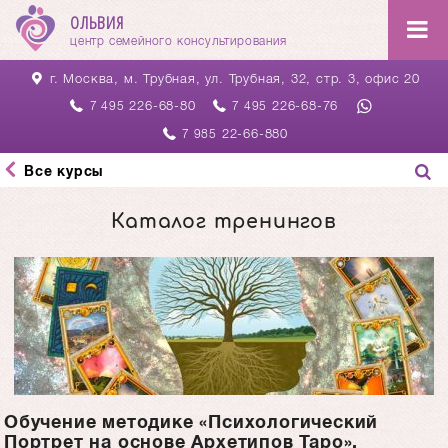
ОЛЬВИЯ
центр семейного консультирования
г. Москва, м. Трубная,
ул. Трубная, 32, стр. 3, офис 20
226-68-80
226-68-76
7 495
7 495
22-66-880
7 985
Все курсы
Каталог тренингов
Обучение методике «Психологический
Портрет на основе Архетипов Таро».