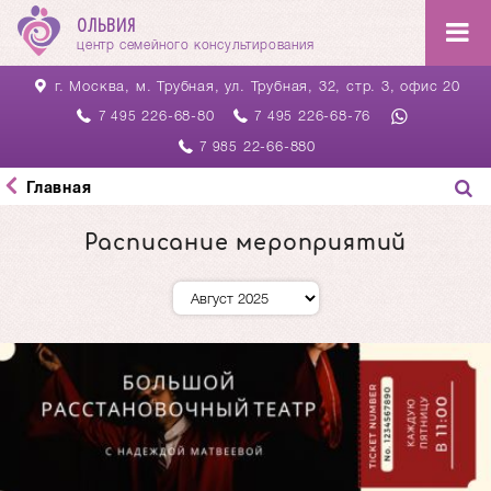
ОЛЬВИЯ
центр семейного консультирования
г. Москва, м. Трубная,
ул. Трубная, 32, стр. 3, офис 20
226-68-80
226-68-76
7 495
7 495
22-66-880
7 985
Главная
Расписание мероприятий