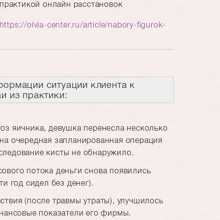
я практикой онлайн расстановок
https://olvia-center.ru/article/nabory-figurok-
формации ситуации клиента к
аи из практики:
оз яичника, девушка перенесла несколько
ена очередная запланированная операция
следование кисты не обнаружило.
ового потока деньги снова появились
и год сидел без денег).
ствия (после травмы утраты), улучшилось
инансовые показатели его фирмы.