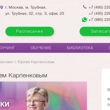
г. Москва, м. Трубная,
+7
(495)
226
ул. Трубная, 32, стр. 3, офис 20
+7
(495)
226
+7
(985)
226
Расписание
Записат
ОУЧИНГ
ОБУЧЕНИЕ
БИБЛИОТЕКА
тановки с Юрием Карпенковым
ием Карпенковым
В
М
о