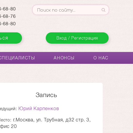
-68-80
-68-76
-68-80
ься
Вход / Регистрация
СПЕЦИАЛИСТЫ
АНОНСЫ
О НАС
Запись
Юрий Карпенков
едущий:
г.Москва, ул. Трубная, д32 стр. 3,
есто:
фис 20