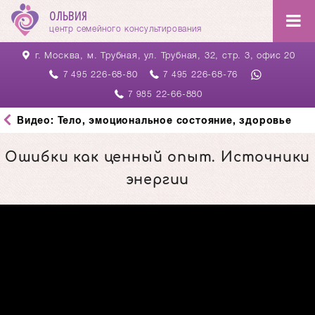
ОЛЬВИЯ
центр семейного консультирования
г. Москва, м. Трубная,
ул. Трубная, 32, стр. 3, офис 20
226-68-80
226-68-76
7 495
7 495
22-66-880
7 985
Видео: Тело, эмоциональное состояние, здоровье
Ошибки как ценный опыт. Источники
энергии