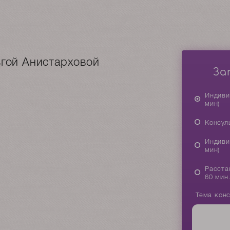
ьгой Анистарховой
За
Индиви
мин)
Консул
Индиви
мин)
Расста
60 мин
Тема кон