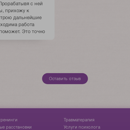
Прорабатывя с ней
ы, прихожу к
строю дальнейшие
бходима работа
поможет. Это точно
Оставить отзыв
тренинги
Травматерапия
ые расстановки
Услуги психолога