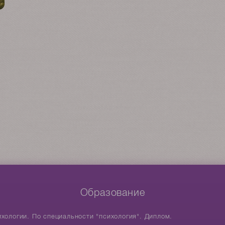
Образование
хологии. По специальности "психология". Диплом.