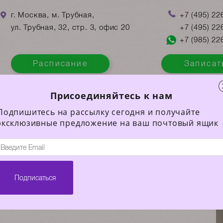
г. Москва, м. Трубная,
+7
(495)
226
ул. Трубная, 32, стр. 3, офис 20
+7
(495)
226
+7
(985)
226
Расписание
Записат
Присоединяйтесь к нам
ОУЧИНГ
ОБУЧЕНИЕ
БИБЛИОТЕКА
Подпишитесь на рассылку сегодня и получайте
эксклюзивные предложение на ваш почтовый ящик
ова
Ольга Анистархова