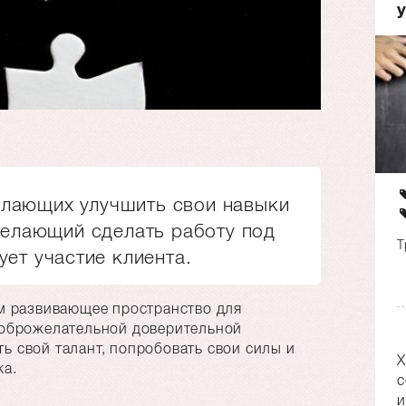
елающих улучшить свои навыки
желающий сделать работу под
Т
ует участие клиента.
м развивающее пространство для
доброжелательной доверительной
 свой талант, попробовать свои силы и
Х
ка.
с
и