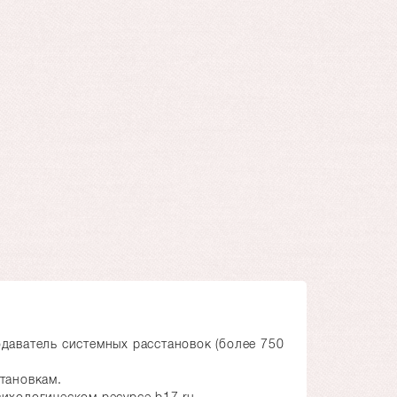
одаватель системных расстановок (более 750
тановкам.
сихологическом ресурсе b17.ru