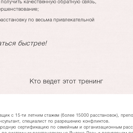
олучить качественную обратную связь,
ершенствование;
расстановку по весьма привлекательной
аться быстрее!
Кто ведет этот тренинг
щик с 15-ти летним стажем (более 15000 расстановок), преп
онсультант, специалист по разрешению конфликтов.
родную сертификацию по семейным и организационным расс
й по системным расстановкам на Яндекс.Дзен и популярном п