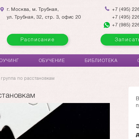
г. Москва, м. Трубная,
+7
(495)
226
ул. Трубная, 32, стр. 3, офис 20
+7
(495)
226
+7
(985)
226
Расписание
Записат
ОУЧИНГ
ОБУЧЕНИЕ
БИБЛИОТЕКА
 группа по расстановкам
становкам
В
п