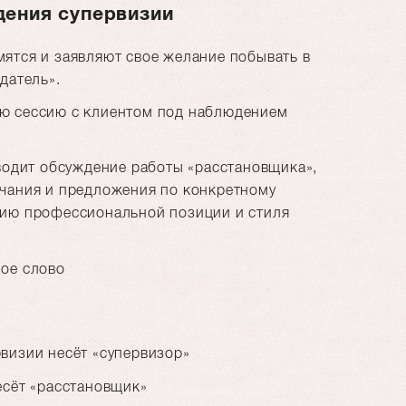
дения супервизии
ятся и заявляют свое желание побывать в
юдатель».
ую сессию с клиентом под наблюдением
оводит обсуждение работы «расстановщика»,
ечания и предложения по конкретному
нию профессиональной позиции и стиля
ное слово
и
визии несёт «супервизор»
есёт «расстановщик»