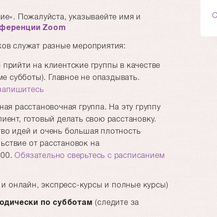
С
ние
. Пожалуйста, указываейте имя и
нференции Zoom
ков служат разные мероприятия:
 прийти на клиентские группы в качестве
е субботы). Главное не опаздывать.
 запишитесь
ая расстановочная группа. На эту группу
лиент, готовый делать свою расстановку.
тво идей и очень большая плотность
ьствие от расстановок на
:00.
Обязательно сверьтесь с расписанием
и онлайн, экспресс-курсы и полные курсы)
одически по субботам
(следите за