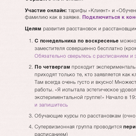
Участие онлайн:
тарифы
Клиент
и
Обуче
фамилию как в заявке.
Подключиться к ко
Целям
развития расстановок и расстановщи
С понедельника по воскресенье
можно
заместителя совершенно бесплатно (кром
Обязательно сверьтесь с расписанием и
По четвергам
проходит экспериментальн
приходят только те, кто заявляется как к
Там всегда очень густо и вкусно! Множес
работы. «Я испытала эстетическое удовол
экспериментальной группе!» Начало в 19
и запишитесь
Обучающие курсы по расстановкам (очно 
Супервизионная группа проводится
пери
расписанием)