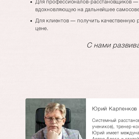
Для профессионалов-расстановщиков — п
вдохновляющую на дальнейшее самосов
Для клиентов — получить качественную 
цене.
С нами развив
Юрий Карпенков
Системный расстанов
учеников), тренер-к
Юрий имеет междуна
Автор блога и стате