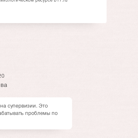
20
ова
 на супервизии. Это
абатывать проблемы по