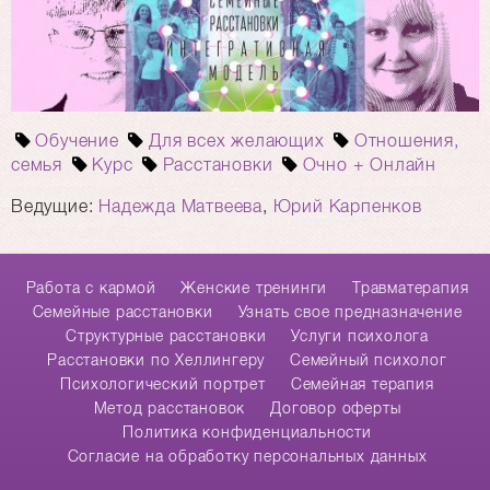
Обучение
Для всех желающих
Отношения,
семья
Курс
Расстановки
Очно + Онлайн
Ведущие:
Надежда Матвеева
,
Юрий Карпенков
Работа с кармой
Женские тренинги
Травматерапия
Cемейные расстановки
Узнать свое предназначение
Структурные расстановки
Услуги психолога
Расстановки по Хеллингеру
Семейный психолог
Психологический портрет
Семейная терапия
Метод расстановок
Договор оферты
Политика конфиденциальности
Согласие на обработку персональных данных