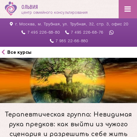
ОЛЬВИЯ
центр семейного консультирования
г. Москва, м. Трубная,
ул. Трубная, 32, стр. 3, офис 20
226-68-80
226-68-76
7 495
7 495
22-66-880
7 985
Все курсы
Терапевтическая группа: Невидимая
рука предков: как выйти из чужого
сценария и разрешить себе жить