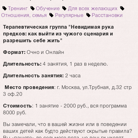
Тренинг
Обучение
Для всех желающих
Отношения, семья
Регулярные
Расстановки
Терапевтическая группа "Невидимая рука
предков: как выйти из чужого сценария и
разрешить себе жить"
Формат:
Очно и Онлайн
Длительность:
4 занятия, 1 раз в неделю.
Длительность занятия:
2 часа
Место проведения
: г. Москва, ул.Трубная, д.32 стр
3 оф.20
Стоимость
: 1 занятие - 2000 руб., вся программа
8000 руб.
Вы замечали, что в вашей жизни или в поведении
ваших детей как будто действуют скрытые правила?
Вы «пашете» до седьмого пота, но деньги уходят