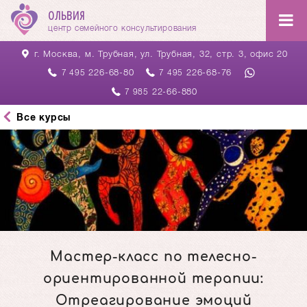
ОЛЬВИЯ
центр семейного консультирования
г. Москва, м. Трубная,
ул. Трубная, 32, стр. 3, офис 20
226-68-80
226-68-76
7 495
7 495
22-66-880
7 985
Все курсы
Мастер-класс по телесно-
ориентированной терапии:
Отреагирование эмоций