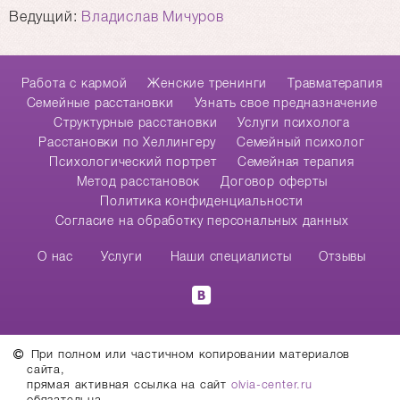
Ведущий:
Владислав Мичуров
Работа с кармой
Женские тренинги
Травматерапия
Cемейные расстановки
Узнать свое предназначение
Структурные расстановки
Услуги психолога
Расстановки по Хеллингеру
Семейный психолог
Психологический портрет
Семейная терапия
Метод расстановок
Договор оферты
Политика конфиденциальности
Согласие на обработку персональных данных
О нас
Услуги
Наши специалисты
Отзывы
При полном или частичном копировании материалов
сайта,
прямая активная ссылка на сайт
olvia-center.ru
обязательна.