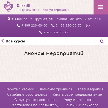
ОЛЬВИЯ
центр семейного консультирования
г. Москва, м. Трубная,
ул. Трубная, 32, стр. 3, офис 20
226-68-80
226-68-76
7 495
7 495
22-66-880
7 985
Все курсы
Анонсы мероприятий
Работа с кармой
Женские тренинги
Травматерапия
Cемейные расстановки
Узнать свое предназначение
Структурные расстановки
Услуги психолога
Расстановки по Хеллингеру
Семейный психолог