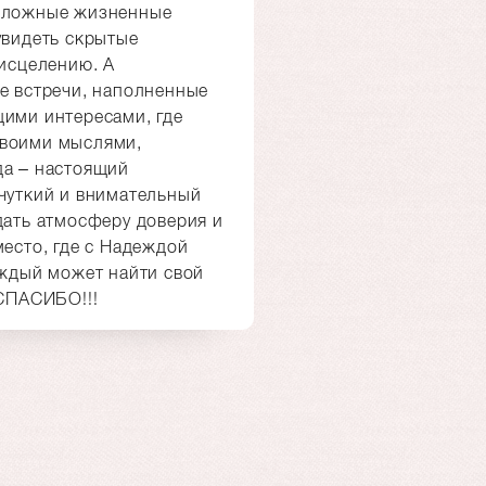
 сложные жизненные
увидеть скрытые
 исцелению. А
е встречи, наполненные
щими интересами, где
своими мыслями,
да – настоящий
 чуткий и внимательный
дать атмосферу доверия и
место, где с Надеждой
аждый может найти свой
 СПАСИБО!!!