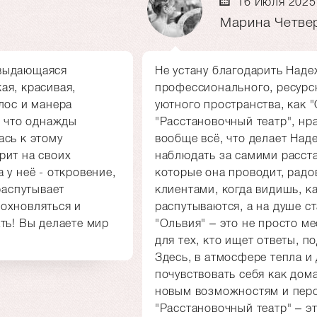
16 Июля 2025
Марина Четве
 выдающаяся
Не устану благодарить Наде
ая, красивая,
профессионального, ресурс
лос и манера
уютного пространства, как 
, что однажды
"Расстановочный театр", нр
ась к этому
вообще всё, что делает Над
рит на своих
наблюдать за самими расст
 у неё - откровение,
которые она проводит, радо
распутывает
клиентами, когда видишь, к
охновляться и
распутываются, а на душе ст
ть! Вы делаете мир
"Ольвия" – это не просто ме
для тех, кто ищет ответы, 
Здесь, в атмосфере тепла и
почувствовать себя как дома
новым возможностям и перс
"Расстановочный театр" – э