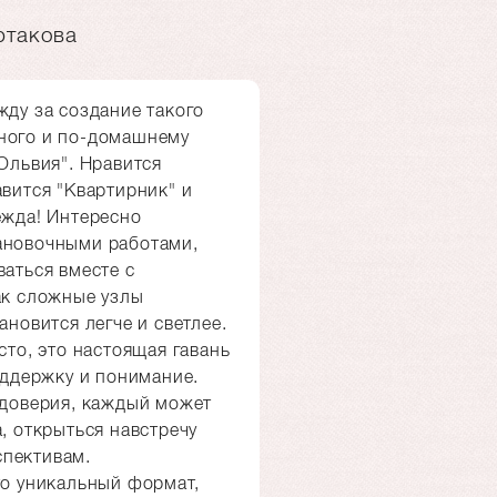
ртакова
жду за создание такого
ного и по-домашнему
"Ольвия". Нравится
авится "Квартирник" и
ежда! Интересно
ановочными работами,
ваться вместе с
ак сложные узлы
ановится легче и светлее.
сто, это настоящая гавань
поддержку и понимание.
 доверия, каждый может
, открыться навстречу
пективам.
то уникальный формат,