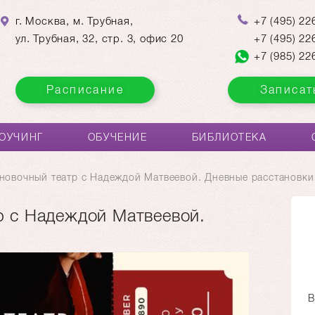
г. Москва, м. Трубная,
+7
(495)
226
ул. Трубная, 32, стр. 3, офис 20
+7
(495)
226
+7
(985)
226
Расписание
Записат
ОУЧИНГ
ОБУЧЕНИЕ
БИБЛИОТЕКА
новочный театр с Надеждой Матвеевой. Дневные расстановки
р с Надеждой Матвеевой.
В