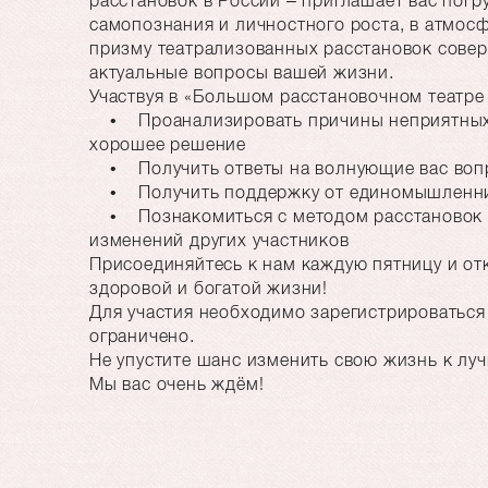
расстановок в России – приглашает вас погр
самопознания и личностного роста, в атмос
призму театрализованных расстановок сове
актуальные вопросы вашей жизни.
Участвуя в «Большом расстановочном театре
• Проанализировать причины неприятных 
хорошее решение
• Получить ответы на волнующие вас вопр
• Получить поддержку от единомышленни
• Познакомиться с методом расстановок 
изменений других участников
Присоединяйтесь к нам каждую пятницу и от
здоровой и богатой жизни!
Для участия необходимо зарегистрироваться 
ограничено.
Не упустите шанс изменить свою жизнь к лу
Мы вас очень ждём!