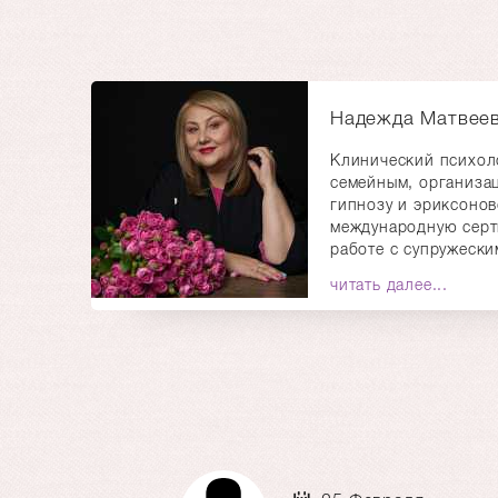
Надежда Матвее
Клинический психол
семейным, организац
гипнозу и эриксоно
международную серт
работе с супружески
читать далее...